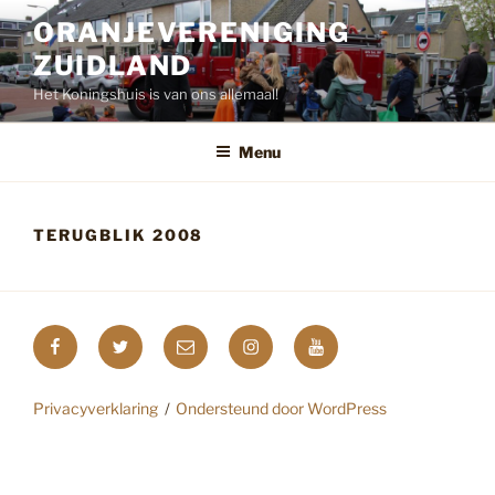
Ga
ORANJEVERENIGING
naar
ZUIDLAND
de
inhoud
Het Koningshuis is van ons allemaal!
Menu
TERUGBLIK 2008
Facebook
Twitter
E-
Instagram
YouTube
mail
Privacyverklaring
Ondersteund door WordPress