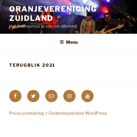
Ga
ORANJEVERENIGING
naar
ZUIDLAND
de
inhoud
Het Koningshuis is van ons allemaal!
Menu
TERUGBLIK 2021
Facebook
Twitter
E-
Instagram
YouTube
mail
Privacyverklaring
Ondersteund door WordPress