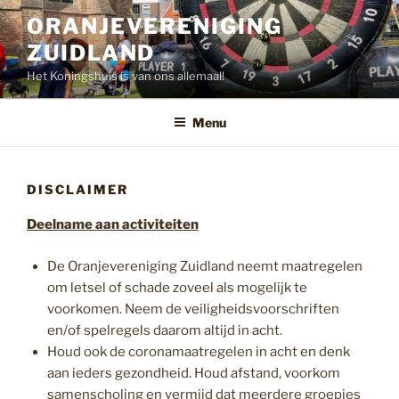
Ga
ORANJEVERENIGING
naar
ZUIDLAND
de
inhoud
Het Koningshuis is van ons allemaal!
Menu
DISCLAIMER
Deelname aan activiteiten
De Oranjevereniging Zuidland neemt maatregelen
om letsel of schade zoveel als mogelijk te
voorkomen. Neem de veiligheidsvoorschriften
en/of spelregels daarom altijd in acht.
Houd ook de coronamaatregelen in acht en denk
aan ieders gezondheid. Houd afstand, voorkom
samenscholing en vermijd dat meerdere groepjes