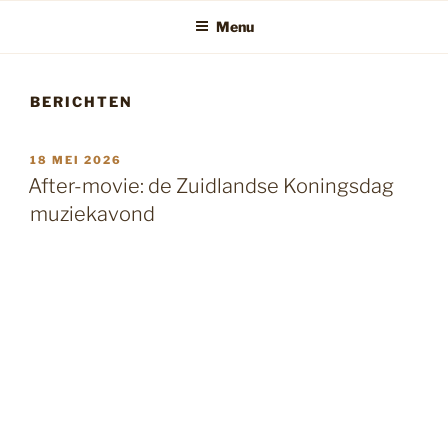
Menu
BERICHTEN
GEPLAATST
18 MEI 2026
OP
After-movie: de Zuidlandse Koningsdag
muziekavond